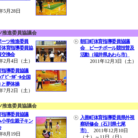
5月28日
ツ推進委員協議会
ポーツ推進委員
朝日町体育指導委員協議
町体育指導委員協
会 ビーチボール競技普及
報交換会
活動（福井県あわら市）
年2月4日（土）
2011年12月3日（土）
育指導委員協議
ﾟﾋﾞｰﾁﾎﾞｰﾙ全国
きと夢体操
年7月2日（土）
ツ推進委員協議会
育指導委員協議
入善町体育指導委員県外視
み小学生親子キン
察研修会（石川県七尾
会
市）
2011年12月10日
8月19日
（土）～11日（日）