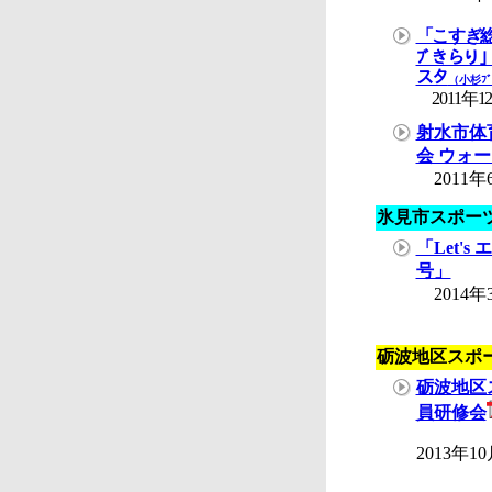
「こすぎ総合
ﾌﾞきらり
スタ
（小杉ﾌﾞ
2011年1
射水市体
会 ウォ
2011年
氷見市スポー
「Let's
号」
2014年
砺波地区スポ
砺波地区
員研修会
2013年1