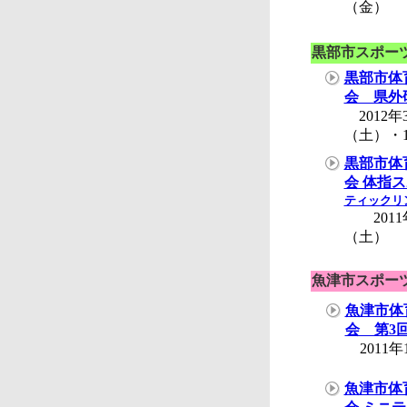
（金）
黒部市スポー
黒部市体
会 県外
2012年
（土）・
黒部市体
会 体指
ティックリ
2011
（土）
魚津市スポー
魚津市体
会 第3
2011年
魚津市体