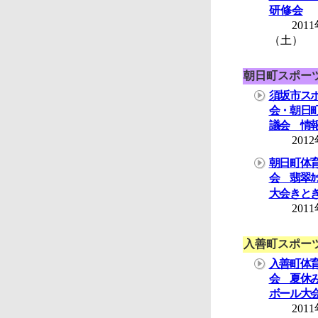
研修会
2011年
（土）
朝日町スポー
須坂市ス
会・朝日
議会 情
2012
朝日町体
会 翡翠ｶｯﾌ
大会きと
2011
入善町スポー
入善町体
会 夏休
ボール大
2011年