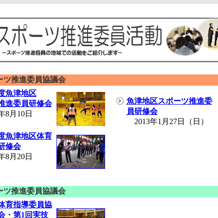
ーツ推進委員協議会
年度魚津地区
魚津地区スポーツ推進委
推進委員研修会
員研修会
8月10日
2013年1月27日（日）
年度魚津地区体育
研修会
8月20日
ーツ推進委員協議会
体育指導委員協
会・第1回実技