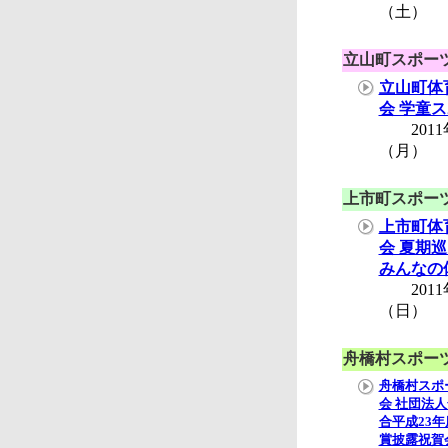
（土）
立山町スポー
立山町体
会 学童
2011年
（月）
上市町スポー
上市町体
会 夏期
みんなの
2011
（日）
舟橋村スポー
舟橋村スポ
会 社団法
合平成23
賞披露祝賀