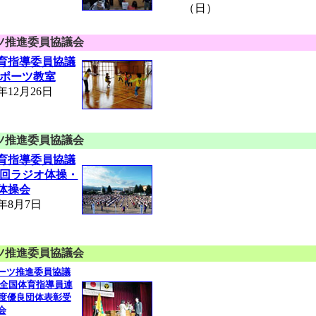
（日）
ツ推進委員協議会
育指導委員協議
スポーツ教室
12月26日
ツ推進委員協議会
育指導委員協議
巡回ラジオ体操・
体操会
年8月7日
ツ推進委員協議会
ーツ推進委員協議
人全国体育指導員連
年度優良団体表彰受
会