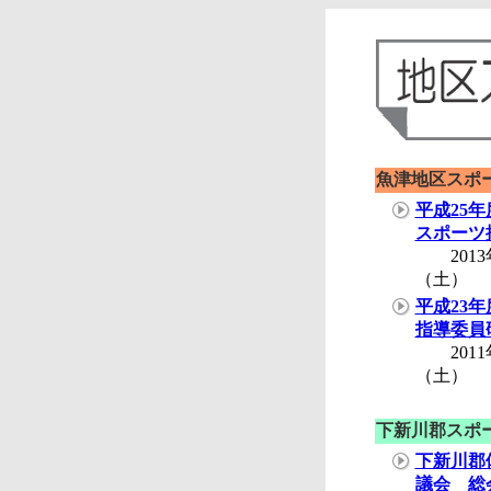
魚津地区スポ
平成25
スポーツ
2013年
（土）
平成23
指導委員
2011年
（土）
下新川郡スポ
下新川郡
議会 総