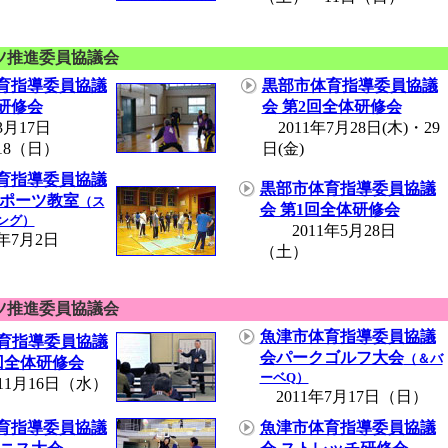
ツ推進委員協議会
育指導委員協議
黒部市体育指導委員協議
研修会
会 第2回全体研修会
3月17日
2011年7月28日(木)・29
18（日）
日(金)
育指導委員協議
黒部市体育指導委員協議
スポーツ教室
（ス
会 第1回全体研修会
ング）
2011年5月28日
年7月2日
（土）
ツ推進委員協議会
魚津市体育指導委員協議
育指導委員協議
会パークゴルフ大会
（＆バ
回全体研修会
ーベQ）
11月16日（水）
2011年7月17日（日）
育指導委員協議
魚津市体育指導委員協議