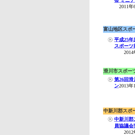
会 ミニ
2011年
富山地区スポ
平成25
スポーツ
2014
滑川市スポー
第26回
ン
2013
中新川郡スポ
中新川郡
員協議会
2012年